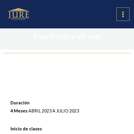
Ir
MAI
al
ME
contenido
Fase Pública Virtual
CURSO NORMAL VIRTUAL
Duración
4 Meses
ABRIL 2023 A JULIO 2023
Inicio de clases