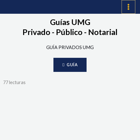
Ir
MAI
al
ME
Guías UMG
contenido
Privado - Público - Notarial
GUÍA PRIVADOS UMG
GUÍA
77 lecturas